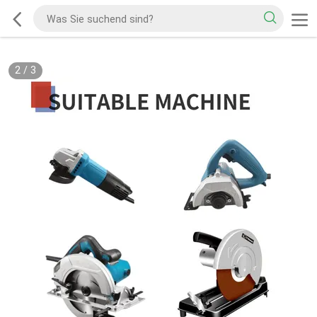
2
/
3