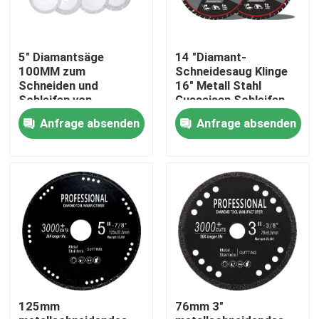
5" Diamantsäge
14 "Diamant-
100MM zum
Schneidesaug Klinge
Schneiden und
16" Metall Stahl
Schleifen von
Gusseisen Schleifen
Steinmarmor-
für Straßenrettung
Anfrage absenden
Anfrage absenden
Keramik-Granit
Haus
Produkte
125mm
76mm 3"
Videos