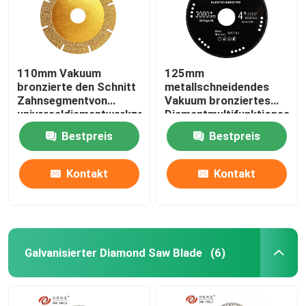
110mm Vakuum
125mm
bronzierte den Schnitt
metallschneidendes
Zahnsegmentvon
Vakuum bronziertes
universaldiamantwerkzeugen
Diamantmultifunktionssäge
für Edelstahl
Bestpreis
Bestpreis
Kontakt
Kontakt
Galvanisierter Diamond Saw Blade
(6)