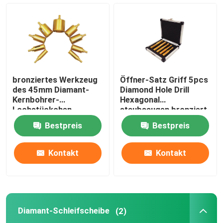
Diamant-Schleifplatte
Diamant-Lochbohrer
bronziertes Werkzeug
Öffner-Satz Griff 5pcs
Diamant-Schleifscheibe
des 45mm Diamant-
Diamond Hole Drill
Kernbohrer-
Hexagonal
Lochstückchen
staubsaugen bronziert
dauerhaftes Vakuum
marmorn das Reiben
Diamantpolierscheibe
Bestpreis
Bestpreis
für Marmorstein
Diamantfräser
Kontakt
Kontakt
Reibender Kopf des Diamanten
Diamant-Schleifscheibe
(2)
Hartmetall-Sägeblatt