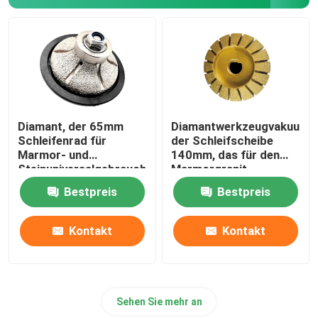
Wolframreibender Stahlkopf
Hartmetall-Schleifscheibe
Bohrloch-Verzeichnis
Diamant, der 65mm
Diamantwerkzeugvakuum
Schleifenrad für
der Schleifscheibe
Marmor- und
140mm, das für den
Steinuniversalgebrauchshandwerkzeug
Marmorgranit
poliert
keramisch bronziert
Bestpreis
Bestpreis
Kontakt
Kontakt
Sehen Sie mehr an