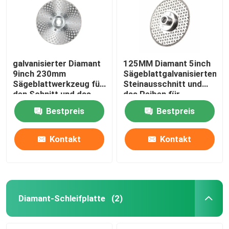
galvanisierter Diamant
125MM Diamant 5inch
9inch 230mm
Sägeblattgalvanisierten
Sägeblattwerkzeug für
Steinausschnitt und
den Schnitt und das
das Reiben für
Reiben des Marmors
keramischen
Bestpreis
Bestpreis
Marmorierunggranit
Kontakt
Kontakt
Haus
Produkte
Diamant-Schleifplatte
(2)
Videos