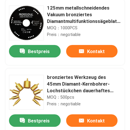
125mm metallschneidendes
Vakuum bronziertes
Diamantmultifunktionssägeblatt
für Edelstahl
MOQ：1000PCS
Preis：negotiable
Bestpreis
Kontakt
bronziertes Werkzeug des
45mm Diamant-Kernbohrer-
Lochstückchen dauerhaftes
Vakuum für Marmorstein
MOQ：500pcs
Preis：negotiable
Bestpreis
Kontakt