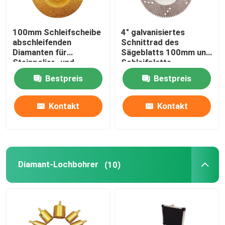
100mm Schleifscheibe
4" galvanisiertes
abschleifenden
Schnittrad des
Diamanten für
Sägeblatts 100mm und
Steinpolier- und
Schleifplatte
Ausschnittvakuum
Bestpreis
Bestpreis
bronzierte
Kontakt
Kontakt
Diamant-Lochbohrer
(10)