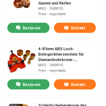
Gummi und Reifen
MOQ：1000PCS
Preis：negotiable
Bestpreis
Kontakt
4-83mm ABS Loch-
Bohrgerätverzeichnis für
Diamantbohrkrone-
Lochbohrgerät
MOQ：1000PCS
Preis：negotiable
Bestpreis
Kontakt
Schleifscheibevakuum des