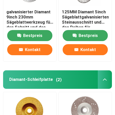
galvanisierter Diamant
125MM Diamant 5inch
9inch 230mm
Sägeblattgalvanisierten
Sägeblattwerkzeug für
Steinausschnitt und
den Schnitt und das
das Reiben für
Reiben des Marmors
keramischen
Bestpreis
Bestpreis
Marmorierunggranit
Kontakt
Kontakt
Diamant-Schleifplatte
(2)