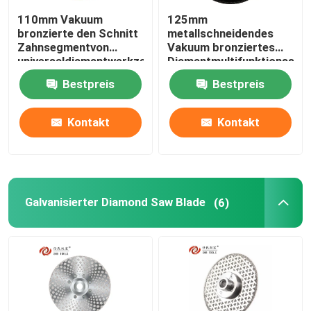
110mm Vakuum
125mm
Wolframreibender Stahlkopf
bronzierte den Schnitt
metallschneidendes
Zahnsegmentvon
Vakuum bronziertes
universaldiamantwerkzeugen
Diamantmultifunktionssäge
für Edelstahl
Hartmetall-Schleifscheibe
Bestpreis
Bestpreis
Bohrloch-Verzeichnis
Kontakt
Kontakt
Galvanisierter Diamond Saw Blade
(6)