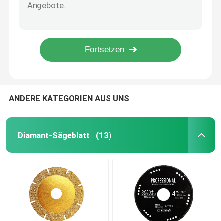
Glas 6 mm Lochbohrung, galvanisiert, Diamant, gute Qualität, für Marmor, Keramik, Nassgebrauch
Router-Stückchen-Vakuum bronzierte sutitable für besonders angefertigten Stein-Grnite Marmor-CNC-Stich
Diamant-Schleifplatte
Abgeschrägter Stückchen-Diamond Vaccum Brazed CNC des Router-45°, der Marmorsteingranit graviert
Vakuum bronziertes Wasser, welches die Art Diamantwerkzeug CNC Marmorsteingranit gravierend blockiert
Diamant-Lochbohrer
Cnc-Graviermaschine Wasser, das Art Diamantvakuum blockiert, bronzierte Marmorsteingranit
Diamant-Schleifscheibe
ANDERE KATEGORIEN AUS UNS
Diamantpolierscheibe
Diamant-Sägeblatt
(13)
Diamantfräser
Reibender Kopf des Diamanten
Hartmetall-Sägeblatt