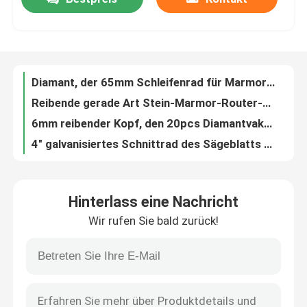
Diamant, der 65mm Schleifenrad für Marmor- und Steinuniversalgebrauchshandwerkzeug poliert
Reibende gerade Art Stein-Marmor-Router-Stückchenwinkelschleifer des Kopfes 12.7mm des Diamanten
Über uns
6mm reibender Kopf, den 20pcs Diamantvakuum einstellte, bronzierte Handwerkzeugteile
4" galvanisiertes Schnittrad des Sägeblatts 100mm und Schleifplatte
Öffner-Satz Griff 5pcs Diamond Hole Drill Hexagonal staubsaugen bronziert marmorn das Reiben
Fabrik-Ausflug
Bohrgerät Diamond Opener des Loch-M14 stellte Kasten-Paket DIY Alu tragbares Werkzeug Vavcuum bronziert ein
16" der Diamant Sägeblatt 400mm galvanisiertes metallschneidendes und Roheisen Vakuum bronziert
Qualitätskontrolle
Diamantwerkzeugvakuum der Schleifscheibe 140mm, das für den Marmorgranit keramisch bronziert
7pcs marmorn Bohrer-Satzvakuumbronzierende Diamantwerkzeuge des Loch-M14 für Steingranit
Treten Sie mit uns in Verbindung
M14 Diamond Core Drill Bit 7pcs stellte Vakuumbronzierende porceline Steinbohrung für Marmorgranit ein
Hinterlass eine Nachricht
rotes Lochbohrer 8pcs/set M14 bohrendes Marmorierungvakuum bronzierte Diamantwerkzeuge angeln Schleifer porceline
Fordern Sie ein Zitat
Wir rufen Sie bald zurück!
Diamond Hole Drill stellte schnelle Verbindung der Eilschnittstelle 5pcs für Granitkeramische Marmorbohrung ein
9" hölzerne Schnittsägeblatt-Hartmetall gesso Plastikberufsdiskette
Diamant-Sägeblatt
230mm Diamond Metal Cutting Saw Blade multi--funnctional 9" Diskette für den Stahlsteinmarmor rostfrei
Kreisförmiger 3-12-mm-Lochbohrpositionierer, ABS-Kunststoff-Bohrlokalisierer, OEM-unterstützt
Galvanisierter Diamond Saw Blade