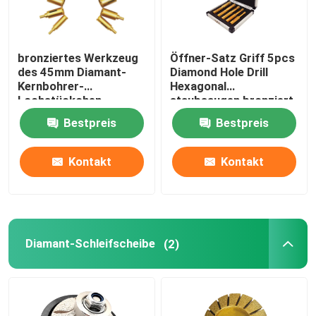
bronziertes Werkzeug
Öffner-Satz Griff 5pcs
des 45mm Diamant-
Diamond Hole Drill
Kernbohrer-
Hexagonal
Lochstückchen
staubsaugen bronziert
dauerhaftes Vakuum
marmorn das Reiben
Bestpreis
Bestpreis
für Marmorstein
Kontakt
Kontakt
Diamant-Schleifscheibe
(2)