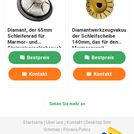
Diamant, der 65mm
Diamantwerkzeugvakuum
Schleifenrad für
der Schleifscheibe
Marmor- und
140mm, das für den
Steinuniversalgebrauchshandwerkzeug
Marmorgranit
poliert
keramisch bronziert
Bestpreis
Bestpreis
Kontakt
Kontakt
Sehen Sie mehr an
Startseite
Über uns
Kontakt
Desktop Site
Sitemap
Privacy Policy