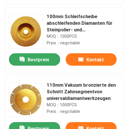
100mm Schleifscheibe
abschleifenden Diamanten für
Steinpolier- und
Ausschnittvakuum bronzierte
MOQ：1000PCS
Preis：negotiable
Bestpreis
Kontakt
110mm Vakuum bronzierte den
Haus
Schnitt Zahnsegmentvon
universaldiamantwerkzeugen
MOQ：1000PCS
Produkte
Preis：negotiable
Videos
Bestpreis
Kontakt